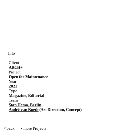
Info
Client
ARCH+
Project
Open for Maintenance
Year
2023
Type
Magazine, Editorial
Team
Stan Hema, Berlin
André van Rueth
(Art Direction, Concept)
< back
• more Projects